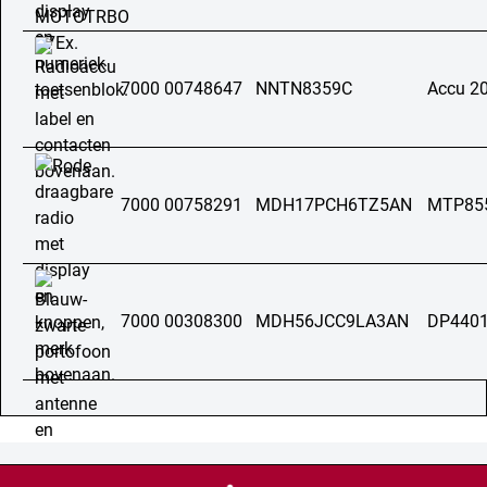
7000 00748647
NNTN8359C
Accu 2
7000 00758291
MDH17PCH6TZ5AN
MTP85
7000 00308300
MDH56JCC9LA3AN
DP4401