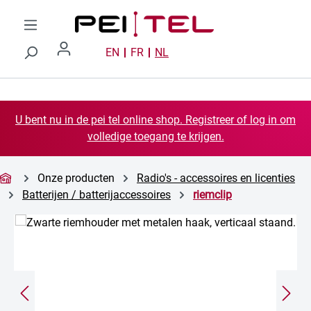
Ga naar de hoofdinhoud
EN
FR
NL
U bent nu in de pei tel online shop. Registreer of log in om
volledige toegang te krijgen.
Onze producten
Radio's - accessoires en licenties
Batterijen / batterijaccessoires
riemclip
Afbeeldingengalerij overslaan