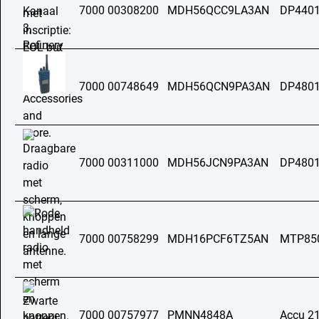
7000 00308200
MDH56QCC9LA3AN
DP4401
7000 00748649
MDH56QCN9PA3AN
DP4801
7000 00311000
MDH56JCN9PA3AN
DP4801
7000 00758299
MDH16PCF6TZ5AN
MTP85
7000 00757977
PMNN4848A
Accu 2