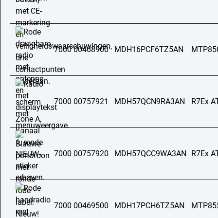
7000 00468900
MDH16PCF6TZ5AN
MTP85
7000 00757921
MDH57QCN9RA3AN
R7Ex A
7000 00757920
MDH57QCC9WA3AN
R7Ex A
7000 00469500
MDH17PCH6TZ5AN
MTP85