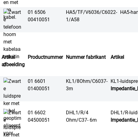
01 6506
HA5/TF/V6036/C6022-
HA5-han
00410051
1/A58
Artikel
Productnummer
Nummer fabrikant
Artikel
afbeelding
01 6601
KL1/8Ohm/C6037-
KL1-luidspre
01400051
3m
Impedantie_
01 6602
DHL1/R/4
DHL1/R-luid
04500051
Ohm/C37- 6m
Impedantie_