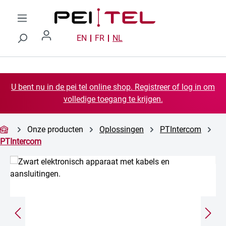
Ga naar de hoofdinhoud
EN
FR
NL
U bent nu in de pei tel online shop. Registreer of log in om
volledige toegang te krijgen.
Onze producten
Oplossingen
PTIntercom
PTIntercom
Afbeeldingengalerij overslaan