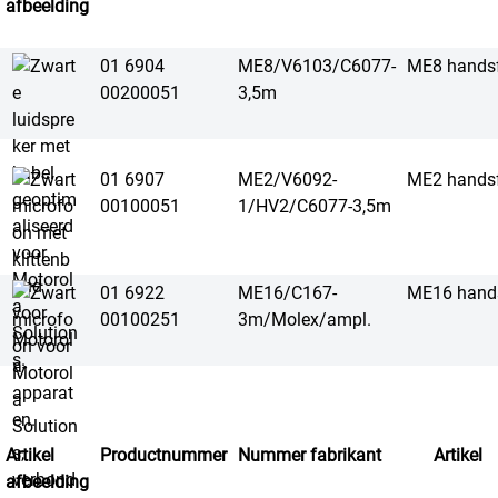
afbeelding
01 6904
ME8/V6103/C6077-
ME8 handsf
00200051
3,5m
01 6907
ME2/V6092-
ME2 handsf
00100051
1/HV2/C6077-3,5m
01 6922
ME16/C167-
ME16 hands
00100251
3m/Molex/ampl.
Artikel
Productnummer
Nummer fabrikant
Artikel
afbeelding