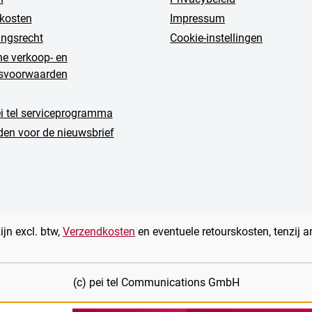
kosten
Impressum
ingsrecht
Cookie-instellingen
e verkoop- en
gsvoorwaarden
ei tel serviceprogramma
en voor de nieuwsbrief
zijn excl. btw,
Verzendkosten
en eventuele retourskosten, tenzij 
(c) pei tel Communications GmbH