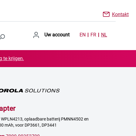
Kontakt
Uw account
EN
FR
NL
 te krijgen.
apter
r WPLN4213, oplaadbare batterij PMNN4502 en
0 mAh, voor DP3661, DP3441