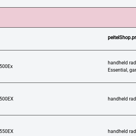
peitelShop.p
handheld radi
500Ex
Essential, ga
500EX
handheld rad
550EX
handheld rad