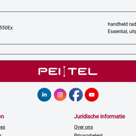
handheld radi
550Ex
Essential, ui
en
Juridische informatie
ies
Over ons
n
Privacybeleid