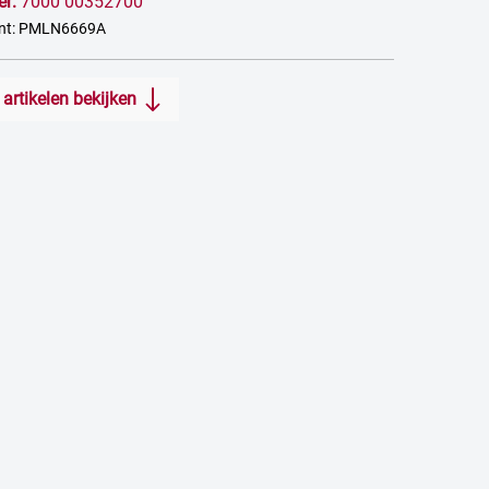
er:
7000 00352700
ant: PMLN6669A
artikelen bekijken