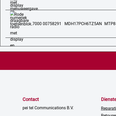
7000 00758291
MDH17PCH6TZ5AN
MTP8
Contact
Dienst
pei tel Communications B.V.
Reparat
Retoure