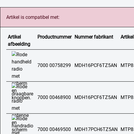
Artikel is compatibel met:
Artikel
Productnummer
Nummer fabrikant
Artikel
afbeelding
7000 00758299
MDH16PCF6TZ5AN
MTP8
7000 00468900
MDH16PCF6TZ5AN
MTP8
7000 00469500
MDH17PCH6TZ5AN
MTP8