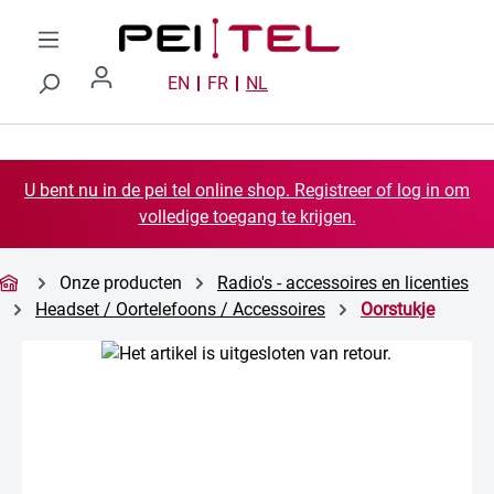
Ga naar de hoofdinhoud
EN
FR
NL
U bent nu in de pei tel online shop. Registreer of log in om
volledige toegang te krijgen.
Onze producten
Radio's - accessoires en licenties
Headset / Oortelefoons / Accessoires
Oorstukje
Afbeeldingengalerij overslaan