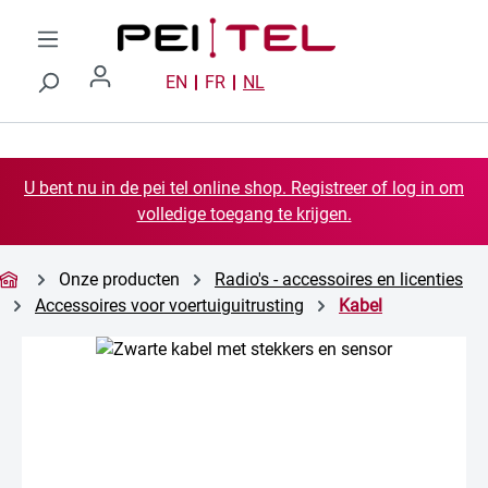
Ga naar de hoofdinhoud
EN
FR
NL
U bent nu in de pei tel online shop. Registreer of log in om
volledige toegang te krijgen.
Onze producten
Radio's - accessoires en licenties
Accessoires voor voertuiguitrusting
Kabel
Afbeeldingengalerij overslaan