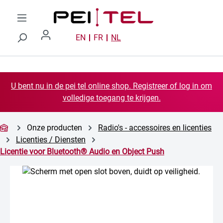
Ga naar de hoofdinhoud
EN
FR
NL
U bent nu in de pei tel online shop. Registreer of log in om
volledige toegang te krijgen.
Onze producten
Radio's - accessoires en licenties
Licenties / Diensten
Licentie voor Bluetooth® Audio en Object Push
Afbeeldingengalerij overslaan