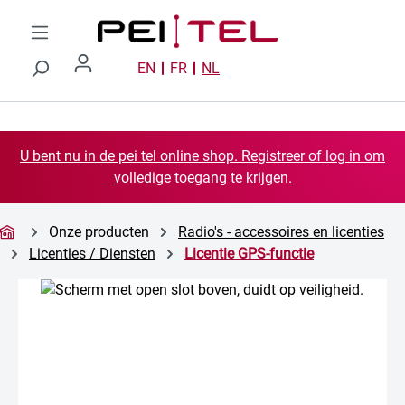
Ga naar de hoofdinhoud
EN
FR
NL
U bent nu in de pei tel online shop. Registreer of log in om
volledige toegang te krijgen.
Onze producten
Radio's - accessoires en licenties
Licenties / Diensten
Licentie GPS-functie
Afbeeldingengalerij overslaan