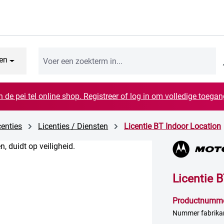
en
n de pei tel online shop. Registreer of log in om volledige toegang
centies
Licenties / Diensten
Licentie BT Indoor Location
Licentie 
Productnumm
Nummer fabrika