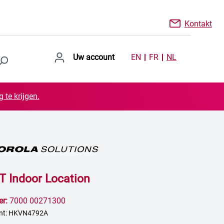
Kontakt
Uw account
EN
FR
NL
 te krijgen.
BT Indoor Location
er:
7000 00271300
nt: HKVN4792A