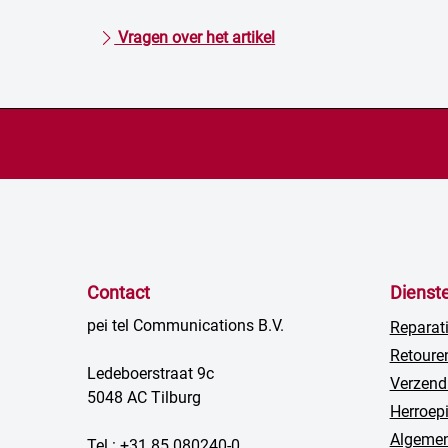
Vragen over het artikel
Contact
Dienst
pei tel Communications B.V.
Reparat
Retoure
Ledeboerstraat 9c
Verzend
5048 AC Tilburg
Herroep
Algemen
Tel.: +31 85 080240-0