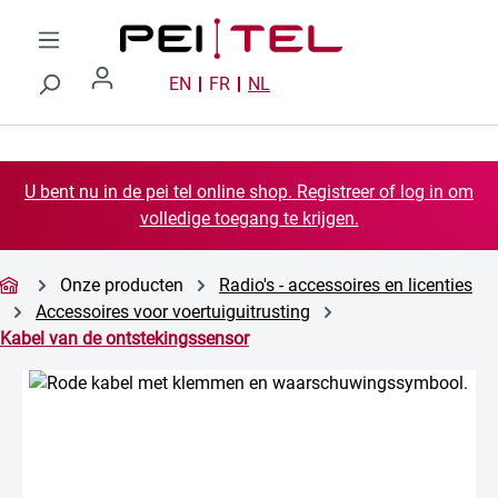
Ga naar de hoofdinhoud
EN
FR
NL
U bent nu in de pei tel online shop. Registreer of log in om
volledige toegang te krijgen.
Onze producten
Radio's - accessoires en licenties
Accessoires voor voertuiguitrusting
Kabel van de ontstekingssensor
Afbeeldingengalerij overslaan