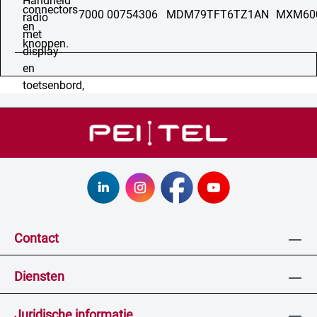
7000 00754306
MDM79TFT6TZ1AN
MXM60
Contact
Diensten
Juridische informatie