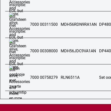
7000 00311500
MDH56RDN9RA1AN
DP480
7000 00308000
MDH56JDC9VA1AN
DP440
7000 00758279
RLN6511A
Set oo