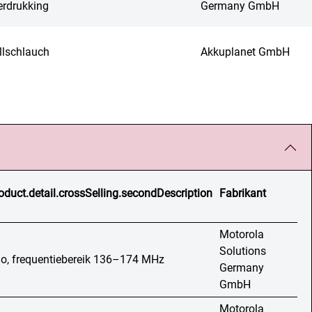
erdrukking
Germany GmbH
llschlauch
Akkuplanet GmbH
oduct.detail.crossSelling.secondDescription
Fabrikant
Motorola
Solutions
io, frequentiebereik 136–174 MHz
Germany
GmbH
Motorola