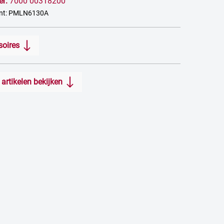
er:
7000 00318200
ant: PMLN6130A
soires
artikelen bekijken