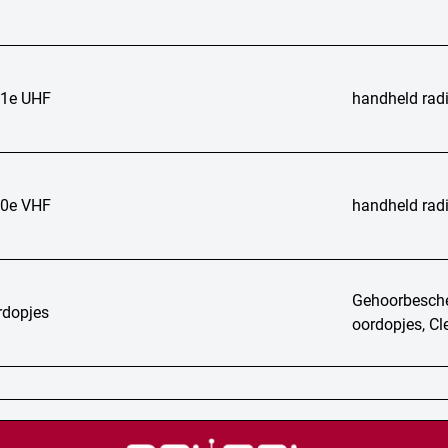
1e UHF
handheld rad
0e VHF
handheld rad
Gehoorbesch
rdopjes
oordopjes, Cl