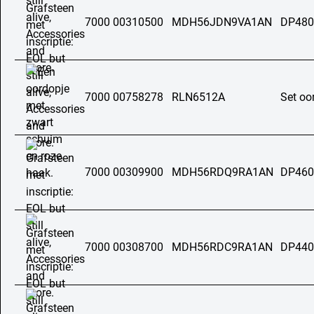
7000 00310500
MDH56JDN9VA1AN
DP480
7000 00758278
RLN6512A
Set oo
7000 00309900
MDH56RDQ9RA1AN
DP460
7000 00308700
MDH56RDC9RA1AN
DP440