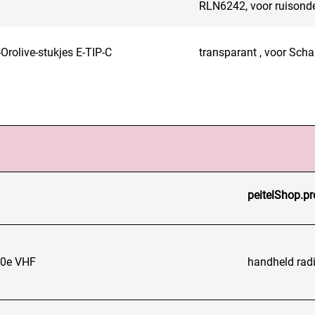
RLN6242, voor ruisond
-Orolive-stukjes E-TIP-C
transparant , voor Scha
peitelShop.pr
0e VHF
handheld rad