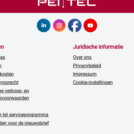
en
Juridische informatie
ies
Over ons
n
Privacybeleid
kosten
Impressum
ingsrecht
Cookie-instellingen
e verkoop- en
gsvoorwaarden
ei tel serviceprogramma
en voor de nieuwsbrief