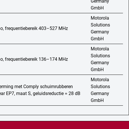
Germany
GmbH
Motorola
Solutions
io, frequentiebereik 403–527 MHz
Germany
GmbH
Motorola
Solutions
io, frequentiebereik 136–174 MHz
Germany
GmbH
Motorola
erming met Comply schuimrubberen
Solutions
ear EP7, maat S, geluidsreductie = 28 dB
Germany
GmbH