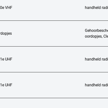
0e VHF
handheld rad
Gehoorbesch
rdopjes
oordopjes, C
1e UHF
handheld rad
1e UHF
handheld rad