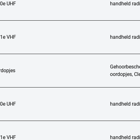
0e UHF
handheld rad
1e VHF
handheld rad
Gehoorbesch
rdopjes
oordopjes, Cl
0e UHF
handheld rad
1e VHF
handheld rad