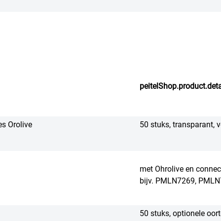
peitelShop.product.deta
s Orolive
50 stuks, transparant, 
met Ohrolive en connec
bijv. PMLN7269, PML
50 stuks, optionele oor