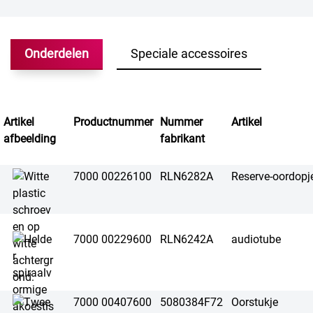
Onderdelen
Speciale accessoires
Artikel
Productnummer
Nummer
Artikel
afbeelding
fabrikant
7000 00226100
RLN6282A
Reserve-oordopje
7000 00229600
RLN6242A
audiotube
7000 00407600
5080384F72
Oorstukje