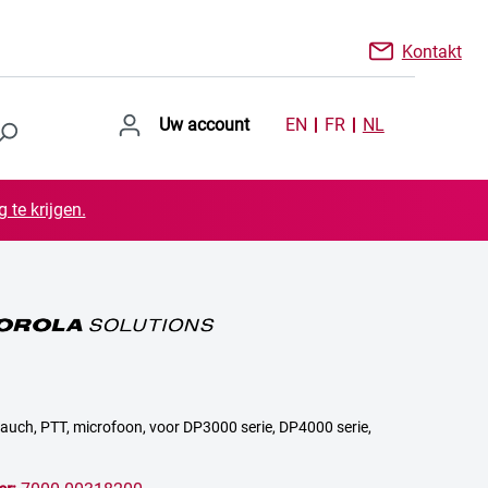
Kontakt
Uw account
EN
FR
NL
 te krijgen.
chlauch, PTT, microfoon, voor DP3000 serie, DP4000 serie,