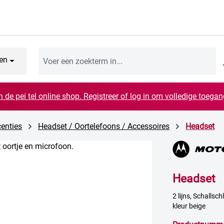
en
n de pei tel online shop. Registreer of log in om volledige toegang
centies
Headset / Oortelefoons / Accessoires
Headset
Headset
2 lijns, Schalls
kleur beige