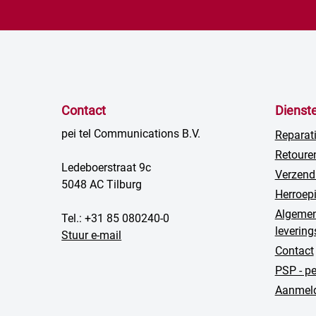
Contact
Dienst
pei tel Communications B.V.
Reparat
Retoure
Ledeboerstraat 9c
Verzend
5048 AC Tilburg
Herroep
Algemen
Tel.: +31 85 080240-0
leverin
Stuur e-mail
Contact
PSP - p
Aanmeld