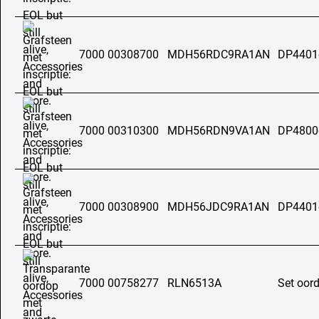
7000 00308700
MDH56RDC9RA1AN
DP4401
7000 00310300
MDH56RDN9VA1AN
DP4800
7000 00308900
MDH56JDC9RA1AN
DP4401
7000 00758277
RLN6513A
Set oor