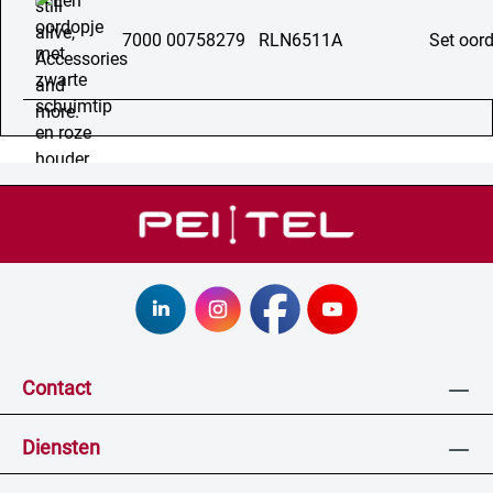
7000 00758279
RLN6511A
Set oor
Contact
Diensten