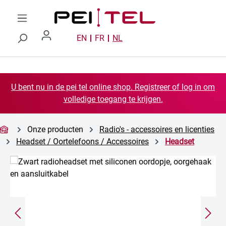
Ga naar de hoofdinhoud
EN
FR
NL
U bent nu in de pei tel online shop. Registreer of log in om
volledige toegang te krijgen.
Onze producten
Radio's - accessoires en licenties
Headset / Oortelefoons / Accessoires
Headset
Afbeeldingengalerij overslaan