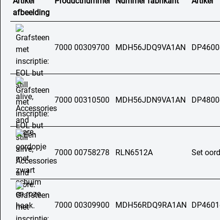
Artikel
Productnummer
Nummer fabrikant
Artikel
afbeelding
7000 00309700
MDH56JDQ9VA1AN
DP4600
7000 00310500
MDH56JDN9VA1AN
DP4800
7000 00758278
RLN6512A
Set oor
7000 00309900
MDH56RDQ9RA1AN
DP4601