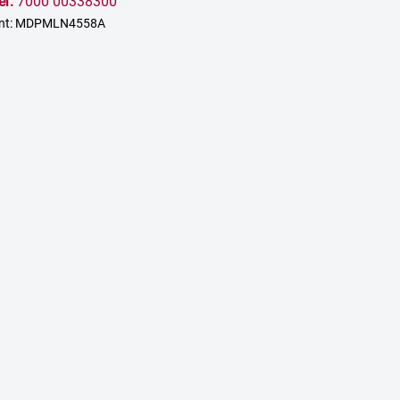
er:
7000 00338300
ant: MDPMLN4558A