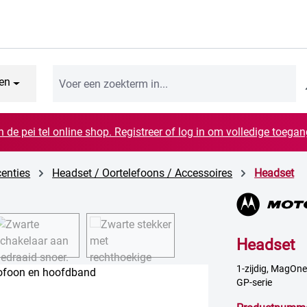
en
n de pei tel online shop. Registreer of log in om volledige toegang
centies
Headset / Oortelefoons / Accessoires
Headset
Headset
1-zijdig, MagOne
GP-serie