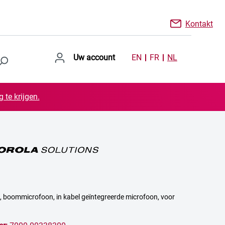
Kontakt
Uw account
EN
FR
NL
 te krijgen.
, boommicrofoon, in kabel geïntegreerde microfoon, voor