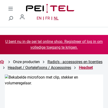
Ga naar de hoofdinhoud
EN
FR
NL
U bent nu in de pei tel online shop. Registreer of log in om
volledige toegang te krijgen.
Onze producten
Radio's - accessoires en licenties
Headset / Oortelefoons / Accessoires
Headset
Afbeeldingengalerij overslaan