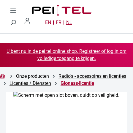
Ga naar de hoofdinhoud
EN
FR
NL
U bent nu in de pei tel online shop. Registreer of log in om
volledige toegang te krijgen.
Onze producten
Radio's - accessoires en licenties
Licenties / Diensten
Glonass-licentie
Afbeeldingengalerij overslaan