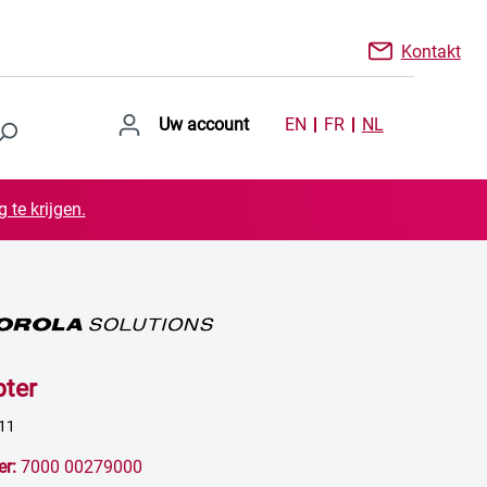
Kontakt
Uw account
EN
FR
NL
 te krijgen.
ter
L11
er:
7000 00279000