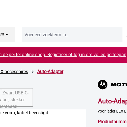
en
n de pei tel online shop. Registreer of log in om volledige toegang
X accessoires
Auto-Adapter
Auto-Adap
voor lader LEX 
Productnumm