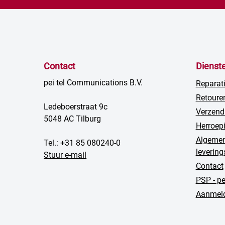
Contact
Dienst
pei tel Communications B.V.
Reparat
Retoure
Ledeboerstraat 9c
Verzend
5048 AC Tilburg
Herroep
Algemen
Tel.: +31 85 080240-0
leverin
Stuur e-mail
Contact
PSP - p
Aanmeld