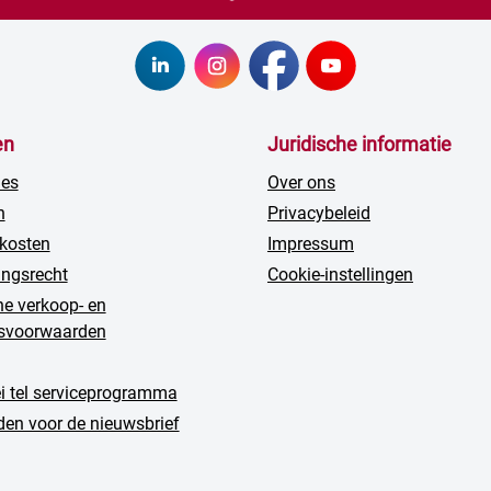
en
Juridische informatie
ies
Over ons
n
Privacybeleid
kosten
Impressum
ingsrecht
Cookie-instellingen
e verkoop- en
gsvoorwaarden
ei tel serviceprogramma
en voor de nieuwsbrief